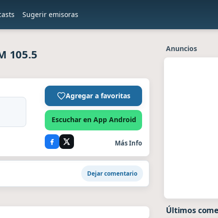
casts
Sugerir emisoras
Anuncios
M 105.5
Agregar a favoritas
Escuchar en App Android
Más Info
Dejar comentario
Últimos come