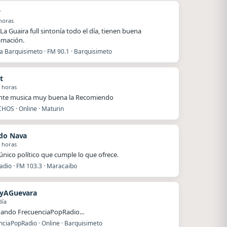
y
horas
La Guaira full sintonía todo el día, tienen buena
amación.
a Barquisimeto · FM 90.1 · Barquisimeto
t
 horas
nte musica muy buena la Recomiendo
OS · Online · Maturin
do Nava
 horas
 único político que cumple lo que ofrece.
adio · FM 103.3 · Maracaibo
dyAGuevara
día
ando FrecuenciaPopRadio...
nciaPopRadio · Online · Barquisimeto