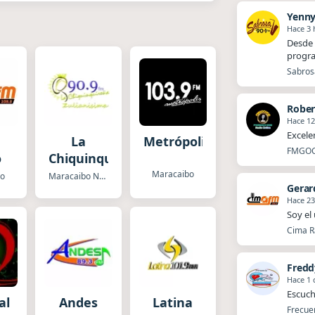
Yenn
Hace 3 
Desde 
progr
Sabros
Rober
Hace 12
Excele
La
Metrópolis
FMGOCH
o
Chiquinquireña
Maracaibo
bo
Maracaibo Norte
Gerar
Hace 23
Soy el
Cima R
Fred
Hace 1 
Escuch
al
Andes
Latina
Frecue