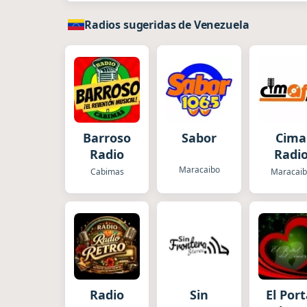
Radios sugeridas de Venezuela
Barroso
Sabor
Cima
Radio
Radi
Maracaibo
Cabimas
Maracai
Radio
Sin
El Port