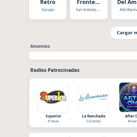
Retro
Frontera
Del Am
Stereo
Socopo
San Antonio del Tachira
Alto Barin
Cargar 
Anuncios
Radios Patrocinadas
Superior
La Ranchada
After 
El Nula
Córdoba
Rosar