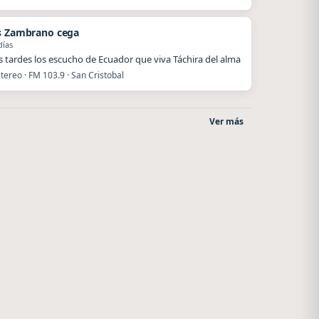
s Zambrano cega
días
 tardes los escucho de Ecuador que viva Táchira del alma
ereo · FM 103.9 · San Cristobal
Ver más
Radio La Chukara
Villanos Radio
Santa Juana
Villa Carlos Paz