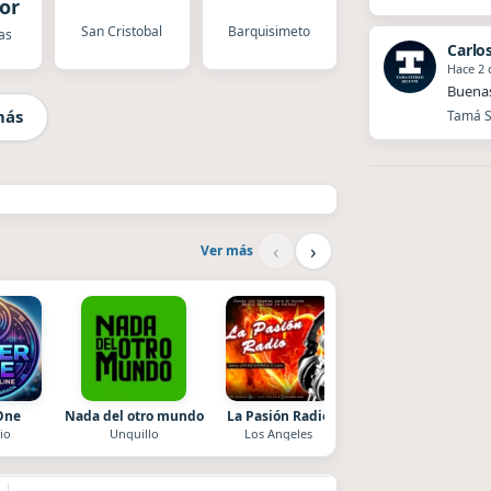
or
San Cristobal
Barquisimeto
as
Carlo
Hace 2 
Buenas
más
Tamá St
‹
›
Ver más
One
Nada del otro mundo
La Pasión Radio
Style fm chile
io
Unquillo
Los Angeles
Cauquenes