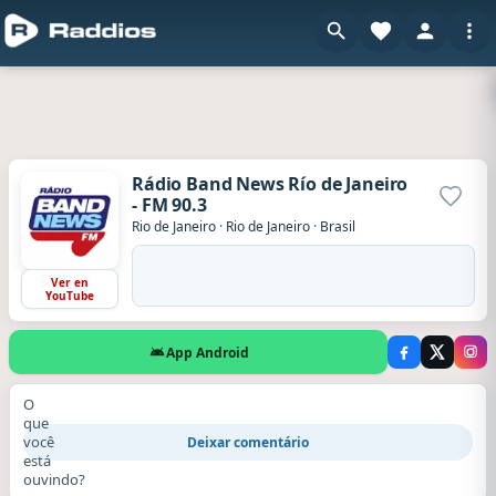
Rádio Band News Río de Janeiro
- FM 90.3
Adicio
Rio de Janeiro
·
Rio de Janeiro
·
Brasil
Ver en
YouTube
App Android
O
que
você
Deixar comentário
está
ouvindo?