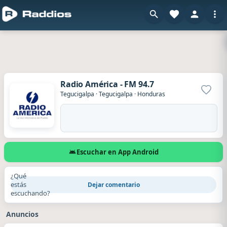
Radio América - FM 94.7
Agrega
Tegucigalpa
·
Tegucigalpa
·
Honduras
Escuchar en App Android
¿Qué
estás
Dejar comentario
escuchando?
Anuncios