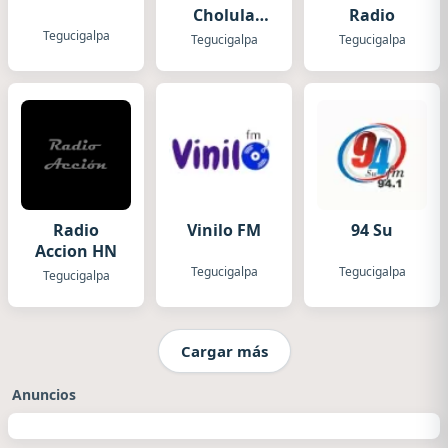
Cholula
Radio
Triunfeña
Tegucigalpa
Tegucigalpa
Tegucigalpa
Radio
Vinilo FM
94 Su
Accion HN
Tegucigalpa
Tegucigalpa
Tegucigalpa
Cargar más
Anuncios