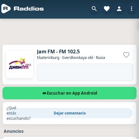
Jam FM - FM 102.5
Agrega
Ekaterinburg
·
Sverdlovskaya obl
·
Rusia
Escuchar en App Android
¿Qué
estás
Dejar comentario
escuchando?
Anuncios