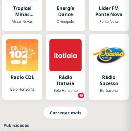
Tropical
Energía
Lider FM
Minas
Dance
Ponte Nova
Novas
Minas Novas
Divinopolis
Ponte Nova
Radio CDL
Rádio
Rádio
Itatiaia
Sucesso
Belo Horizonte
Belo Horizonte
Barbacena
Carregar mais
Publicidades