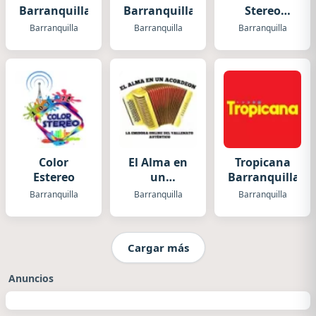
Barranquilla
Barranquilla
Stereo
(Barranquilla)
Barranquilla
Barranquilla
Barranquilla
Color
El Alma en
Tropicana
Estereo
un
Barranquilla
Acordeón
Barranquilla
Barranquilla
Barranquilla
Cargar más
Anuncios