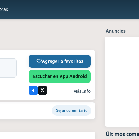
oras
Anuncios
Agregar a favoritas
Escuchar en App Android
Más Info
Dejar comentario
Últimos come