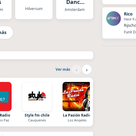
s
Dance
Radio
Hilversum
am
Amsterdam
Rico
Hace 9 
Rijsch
más
FunX D
‹
›
Ver más
 Radio
Style fm chile
La Pasión Radio
Superior
os Paz
Cauquenes
Los Angeles
El Nula