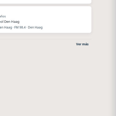
años
ool Den Haag
en Haag · FM 98.4 · Den Haag
Ver más
Nada del otro mundo
After One
Unquillo
Rosario