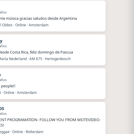
años
nte música gracias saludos desde Argentina
l Oldies · Online · Amsterdam
ny
años
desde Costa Rica, feliz domingo de Pascua
María Nederland · AM 675 · Hertogenbosch
o
años
 people!!
4 · Online · Amsterdam
OS
años
ENT PROGRAMATION- FOLLOW YOU FROM MOTEVIDEO-
S!
eggae · Online · Rotterdam