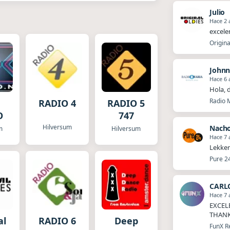
Julio
Hace 2 
excele
Origina
John
Hace 6 
Hola, 
Radio 
RADIO 4
RADIO 5
O
747
Hilversum
Nach
m
Hilversum
Hace 7 
Lekker
Pure 2
CARL
Hace 7 
EXCEL
THANK
al
RADIO 6
Deep
FunX R