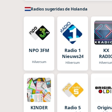
Radios sugeridas de Holanda
NPO 3FM
Radio 1
KX
Nieuws24
RADI
Hilversum
Hilversum
Hilversu
KINDER
Radio 5
Origin