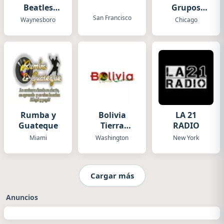
Beatles
Grupos
Channel
Radio
San Francisco
Waynesboro
Chicago
Rumba y
Bolivia
LA 21
Guateque
Tierra
RADIO
Querida
Miami
Washington
New York
Cargar más
Anuncios