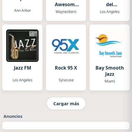
Awesome
del
80s
Evangelio
Ann Arbor
Waynesboro
Los Angeles
Jazz FM
Rock 95 X
Bay Smooth
Jazz
Los Angeles
Syracuse
Miami
Cargar más
Anuncios