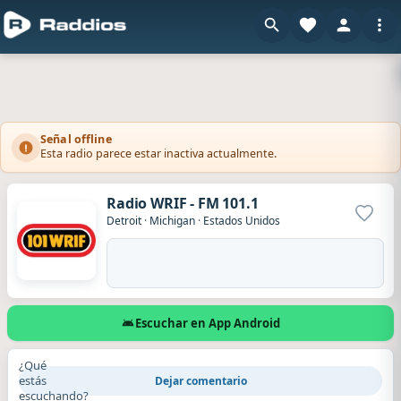
Señal offline
Esta radio parece estar inactiva actualmente.
Radio WRIF - FM 101.1
Agrega
Detroit
·
Michigan
·
Estados Unidos
Escuchar en App Android
¿Qué
estás
Dejar comentario
escuchando?