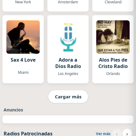
HD
Electronic
ROCK .com
New York
Amsterdam
Cleveland
Sax 4 Love
Adora a
Alos Pies de
Dios Radio
Cristo Radio
Miami
Los Angeles
Orlando
Cargar más
Anuncios
‹
›
Radios Patrocinadas
Ver más