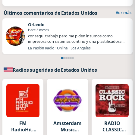
Últimos comentarios de Estados Unidos
Ver más
Orlando
Hace 3 meses
​​consegui trabajo pero me piden insumos como
impresora con sistemas continu y una plastificadora
me…
La Pasión Radio · Online · Los Angeles
Radios sugeridas de Estados Unidos
FM
Amsterdam
RADIO
RadioHits
Music
CLASSIC