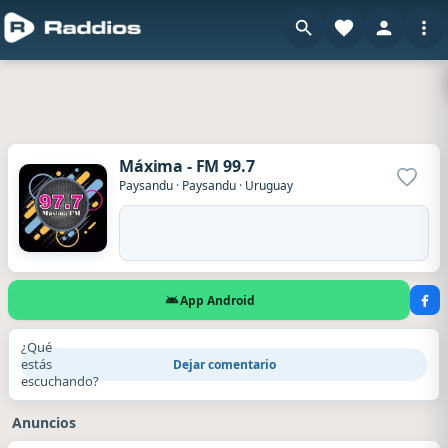
Máxima - FM 99.7
Agrega
Paysandu
·
Paysandu
·
Uruguay
App Android
¿Qué
estás
Dejar comentario
escuchando?
Anuncios