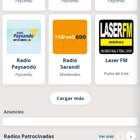
Paysandu
Paysandu
Paysandu
Radio
Radio
Laser FM
Paysandú
Sarandí
Punta del Este
Paysandu
Montevideo
Cargar más
Anuncios
‹
›
Radios Patrocinadas
Ver más