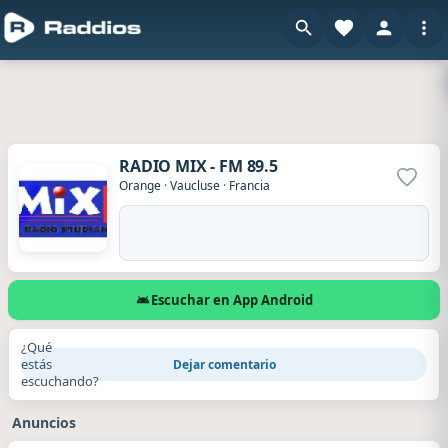
RADIO MIX - FM 89.5
Agrega
Orange
·
Vaucluse
·
Francia
Escuchar en App Android
¿Qué
estás
Dejar comentario
escuchando?
Anuncios