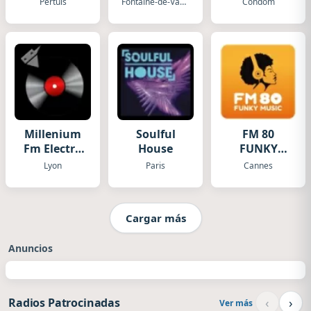
Pertuis
Fontaine-de-Vaucluse
Condom
Millenium
Soulful
FM 80
Fm Electro
House
FUNKY
DJ webradio
MUSIC
Lyon
Paris
Cannes
Radio
Cargar más
Anuncios
‹
›
Radios Patrocinadas
Ver más