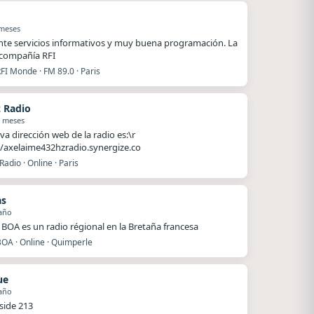
 meses
nte servicios informativos y muy buena programación. La
compañía RFI
FI Monde · FM 89.0 · Paris
 Radio
1 meses
va dirección web de la radio es:\r
//axelaime432hzradio.synergize.co
adio · Online · Paris
as
año
BOA es un radio régional en la Bretaña francesa
BOA · Online · Quimperle
ue
año
side 213