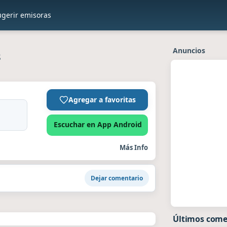
ugerir emisoras
Anuncios
8
Agregar a favoritas
Escuchar en App Android
Más Info
Dejar comentario
Últimos come