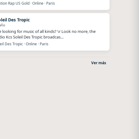
ion Rap US Gold · Online · Paris
leil Des Tropic
año
e looking for music of all kinds? \r Look no more, the
io Kcs Soleil Des Tropic broadcas…
eil Des Tropic · Online · Paris
Ver más
La Ranchada
Villanos Radio
Córdoba
Villa Carlos Paz