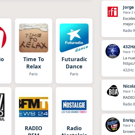
Jorge
Hace 2
Excele
mejor 
Radio R
432Hz
Hace 1
La nue
io
Time To
Futuradio
https:
Relax
Dance
432Hz R
Paris
Paris
Nicol
Hace 1 
RADIO 
Radio 
Enriq
Hace 1 
RADIO
Radio
brown