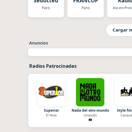
Seducteurs
FRANCOPHONIE
Radi
Jazz 
Paris
Paris
Soul
Cargar 
Anuncios
Radios Patrocinadas
Superior
Nada del otro mundo
Style fm
El Nula
Unquillo
Cauque