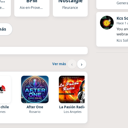
o
BFM
Nostalgie
Generat
&
Aix-en-Provence
Aix-en-Provence
Fleurance
Kcs So
Hace 1 
más
You ar
webrad
Kcs Sol
‹
›
Ver más
 chile
After One
La Pasión Radio
Radio La Chukara
nes
Rosario
Los Angeles
Santa Juana