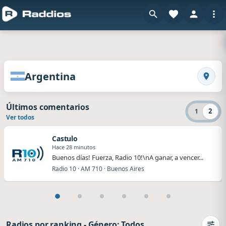
en Raddios
Radios de Argentina
Argentina
Busca
Últimos comentarios
2
1
Ver todos
Castulo
Hace 28 minutos
Buenos días! Fuerza, Radio 10!\nA ganar, a vencer...
Radio 10 · AM 710 · Buenos Aires
Radios por ranking
-
Género: Todos