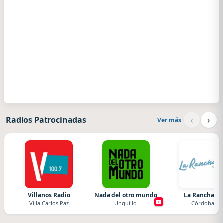
‹
›
Radios Patrocinadas
Ver más
Villanos Radio
Nada del otro mundo
La Ranchada
Villa Carlos Paz
Unquillo
Córdoba