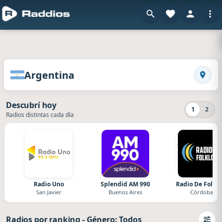
en Raddios
Radios de Argentina
Argentina
Busca
Descubrí hoy
1
2
Radios distintas cada día
Radio Uno
Splendid AM 990
Radio De Folklo
San Javier
Buenos Aires
Córdoba
Radios por ranking
-
Género: Todos