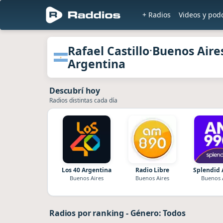
+ Radios
Videos y pod
Radios de Rafael Castillo · Buenos Air
Rafael Castillo
Buenos Aire
·
Argentina
Descubrí hoy
Radios distintas cada día
Los 40 Argentina
Radio Libre
Splendid 
Buenos Aires
Buenos Aires
Buenos 
Radios por ranking
-
Género: Todos