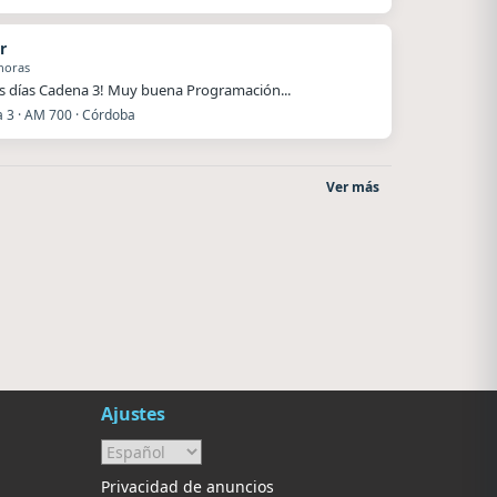
r
horas
 días Cadena 3! Muy buena Programación...
 3 · AM 700 · Córdoba
Ver más
Superior
La Pasión Radio
El Nula
Los Angeles
Ajustes
Privacidad de anuncios