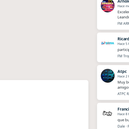
Arnol
Hace m
Excele
Leandr
FM ARM
Ricar
Hace 5 
partic
FM Trop
Atpc
Hace 2 
Muy bu
amigos
ATPC R
Franc
Hace 8 
que bu
Dale · 