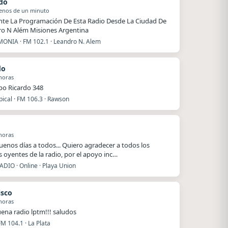
do
enos de un minuto
nte La Programación De Esta Radio Desde La Ciudad De
o N Além Misiones Argentina
ONIA · FM 102.1 · Leandro N. Alem
do
horas
ipo Ricardo 348
ical · FM 106.3 · Rawson
horas
enos días a todos... Quiero agradecer a todos los
 oyentes de la radio, por el apoyo inc…
ADIO · Online · Playa Union
isco
horas
ena radio lptm!!! saludos
FM 104.1 · La Plata