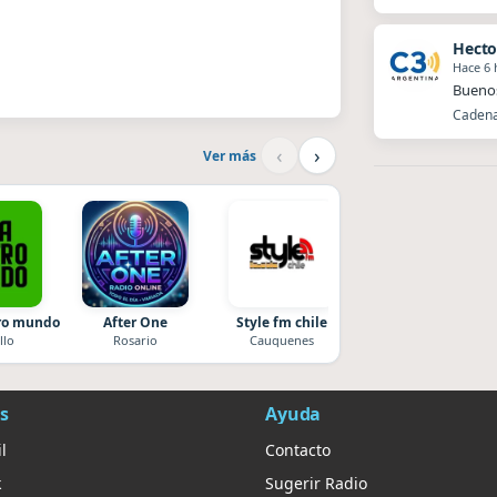
Hecto
Hace 6 
Buenos
Cadena
‹
›
Ver más
tro mundo
After One
Style fm chile
Radio La Chukara
llo
Rosario
Cauquenes
Santa Juana
s
Ayuda
l
Contacto
k
Sugerir Radio