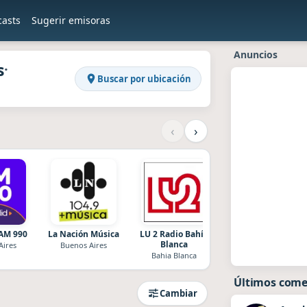
casts
Sugerir emisoras
en Raddios
es · Argentina
Anuncios
s
·
Buscar por ubicación
‹
›
AM 990
La Nación Música
LU 2 Radio Bahía
Radio Pop
Blanca
Aires
Buenos Aires
Buenos Aires
Bahia Blanca
Últimos come
Cambiar