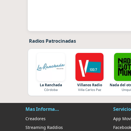
Radios Patrocinadas
La Ranchada
Villanos Radio
Nada del o
Córdoba
Villa Carlos Paz
Unqui
Mas Información
Servicio
Creadores
App Movi
Streaming Raddios
Faceboo