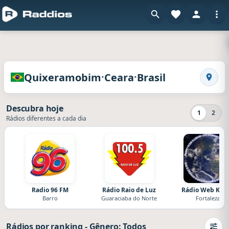
en Ra
Rádios da Quixeramobim · Ceara · Brasil
·
·
Quixeramobim
Ceara
Brasil
Buscar
Descubra hoje
1
2
Rádios diferentes a cada dia
Radio 96 FM
Rádio Raio de Luz
Rádio Web Kair
Barro
Guaraciaba do Norte
Fortaleza
Rádios por ranking
-
Gênero: Todos