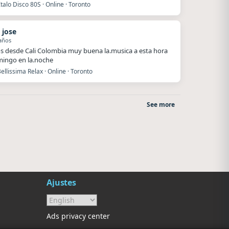
talo Disco 80S · Online · Toronto
 jose
años
s desde Cali Colombia muy buena la.musica a esta hora
ingo en la.noche
ellissima Relax · Online · Toronto
See more
La Pasión Radio
Villanos Radio
Los Angeles
Villa Carlos Paz
Ajustes
Ads privacy center