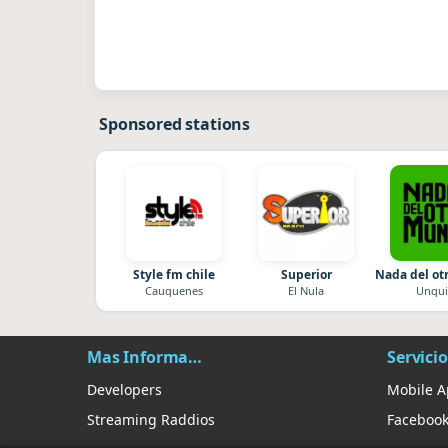
Sponsored stations
Style fm chile
Superior
Nada del o
Cauquenes
El Nula
Unqui
Mas Información
Servicio
Developers
Mobile 
Streaming Raddios
Faceboo