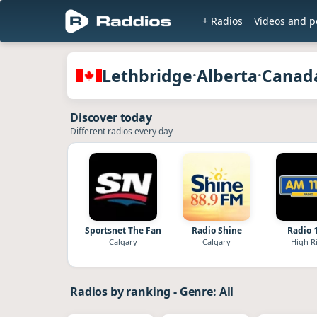
+ Radios
Videos and p
Radios of Lethbridge · Alberta · Cana
Lethbridge
Alberta
Canad
·
·
Discover today
Different radios every day
Sportsnet The Fan
Radio Shine
Radio 
Calgary
Calgary
High R
Radios by ranking
-
Genre: All