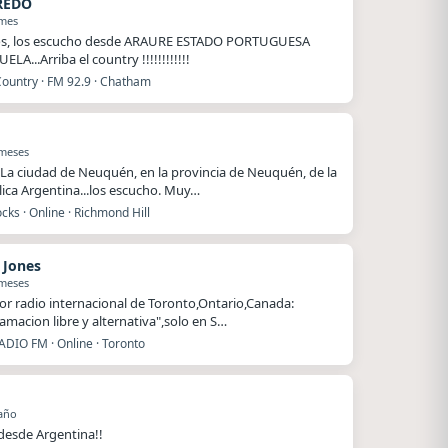
REDO
 mes
os, los escucho desde ARAURE ESTADO PORTUGUESA
LA...Arriba el country !!!!!!!!!!!!
Country · FM 92.9 · Chatham
 meses
La ciudad de Neuquén, en la provincia de Neuquén, de la
ica Argentina...los escucho. Muy…
ks · Online · Richmond Hill
 Jones
 meses
or radio internacional de Toronto,Ontario,Canada:
amacion libre y alternativa",solo en S…
ADIO FM · Online · Toronto
año
 desde Argentina!!