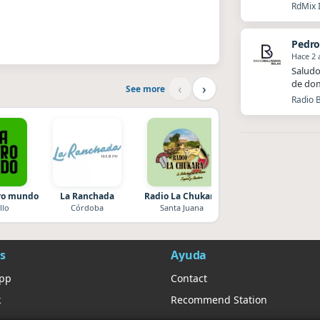
RdMix I
Pedro
Hace 2 
Saludo
de dom
‹
›
See more
Radio B
tro mundo
La Ranchada
Radio La Chukara
After One
llo
Córdoba
Santa Juana
Rosario
s
Ayuda
App
Contact
k
Recommend Station