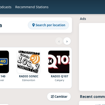
odcasts
Recommend Stations
en Raddios
da
Ads
a
Search por location
‹
›
1140
RADIO SONIC
RADIO Q107
Radio CBC 2
Edmonton
iver
Edmonton
Calgary
Calgary
Recent comm
Cambiar