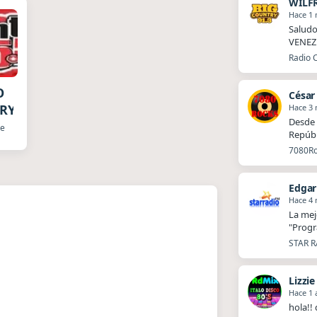
WILF
Hace 1
Salud
VENEZUE
Radio 
O
César
RY
Hace 3
Desde 
ge
Repúbl
7080Roc
Edgar
Hace 4
La mej
"Progr
STAR R
Lizzie
Hace 1 
hola!!