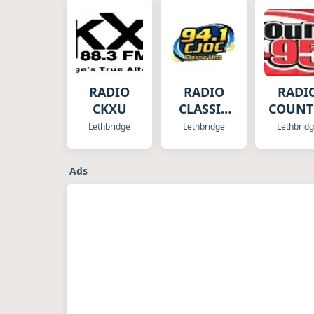
RADIO
RADIO
RADI
CKXU
CLASSIC
COUNT
HITS
Lethbridge
Lethbridge
Lethbrid
Ads