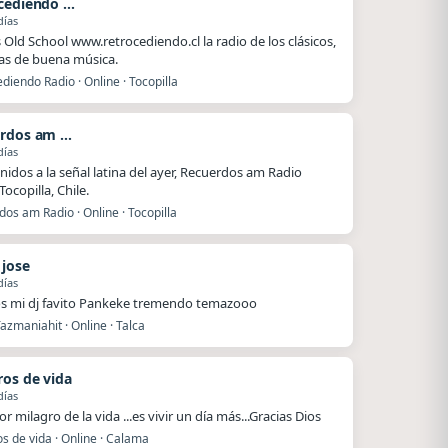
Retrocediendo Radio
días
Old School www.retrocediendo.cl la radio de los clásicos,
as de buena música.
diendo Radio · Online · Tocopilla
Recuerdos am Radio
días
nidos a la señal latina del ayer, Recuerdos am Radio
ocopilla, Chile.
os am Radio · Online · Tocopilla
 jose
días
s mi dj favito Pankeke tremendo temazooo
azmaniahit · Online · Talca
ros de vida
días
r milagro de la vida ...es vivir un día más...Gracias Dios
s de vida · Online · Calama