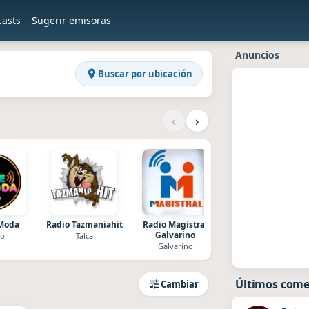
casts
Sugerir emisoras
ddios
Anuncios
Buscar por ubicación
‹
›
 Moda
Radio Tazmaniahit
Radio Magistral
EvmRadio
Galvarino
co
Talca
Concepcion
Galvarino
Últimos come
Cambiar