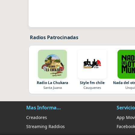
Radios Patrocinadas
Radio La Chukara
Style fm chile
Nada del o
Santa Juana
Cauquenes
Unqui
Mas Información
Servicio
Creadores
App Movi
Streaming Raddios
Faceboo