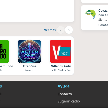
Coraz
Hace 6 
Siente 
Corazón
‹
›
Ver más
tro mundo
After One
Villanos Radio
Superior
llo
Rosario
Villa Carlos Paz
El Nula
s
Ayuda
l
Contacto
k
Sugerir Radio