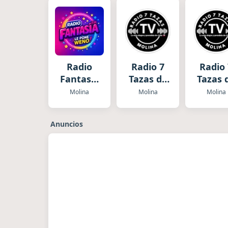
Radio
Radio 7
Radio
Fantasia
Tazas de
Tazas 
FM
Molina
Molin
Molina
Molina
Molina
Anuncios