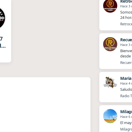
Hace 3 
Somos 
24 hor
Retroce
 7
de
Hace 3 
Bienve
a
desde T
Recuerd
Maria
Hace 4 
Saludo
Radio T
Milag
Hace 6 
El mayo
Milagro