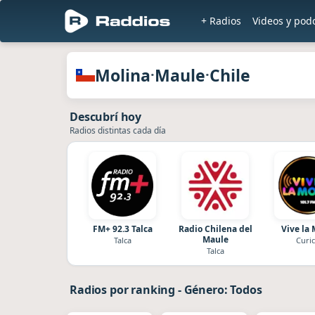
+ Radios
Videos y pod
en Ra
Radios de Molina · Maule · Chile
Molina
Maule
Chile
·
·
Descubrí hoy
Radios distintas cada día
FM+ 92.3 Talca
Radio Chilena del
Vive la
Maule
Talca
Curi
Talca
Radios por ranking
-
Género: Todos