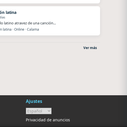
ón latina
días
lo latino atravez de una canción...
 latina · Online · Calama
Ver más
La Ranchada
La Pasión Radio
Córdoba
Los Angeles
Ajustes
Privacidad de anuncios