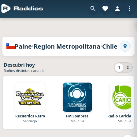
Radios de Paine · Region Metropolitana · Chile
·
·
Paine
Region Metropolitana
Chile
Busca
Descubrí hoy
1
2
Radios distintas cada día
Recuerdos Retro
FM Sombras
Radio Caricia Ch
Santiago
Melipilla
Melipilla