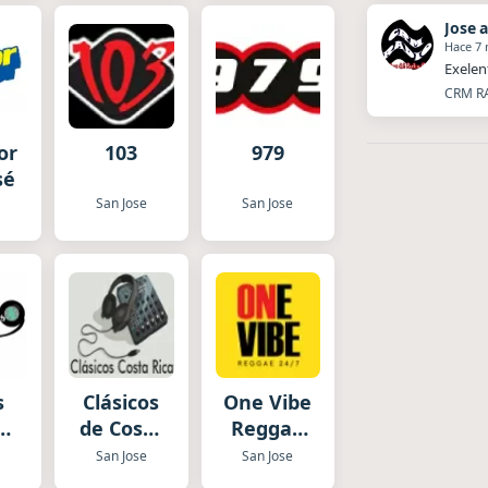
Jose 
Hace 7
Exelen
CRM RA
or
103
979
sé
San Jose
San Jose
e
s
Clásicos
One Vibe
de Costa
Reggae
ol
Rica
Station
e
San Jose
San Jose