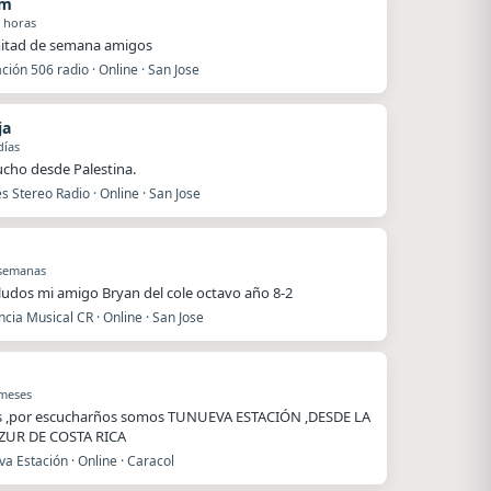
am
 horas
mitad de semana amigos
ión 506 radio · Online · San Jose
ja
días
ucho desde Palestina.
s Stereo Radio · Online · San Jose
 semanas
ludos mi amigo Bryan del cole octavo año 8-2
cia Musical CR · Online · San Jose
 meses
s ,por escucharños somos TUNUEVA ESTACIÓN ,DESDE LA
ZUR DE COSTA RICA
a Estación · Online · Caracol