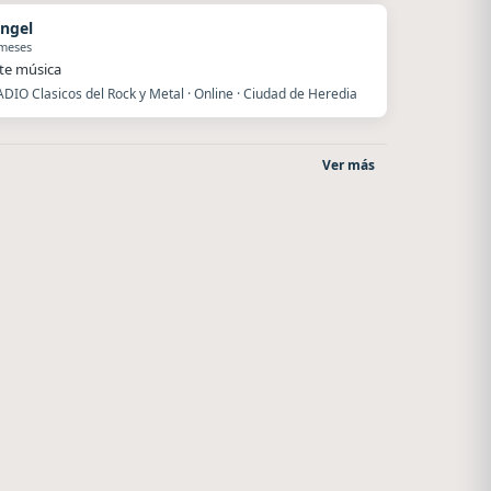
angel
 meses
te música
DIO Clasicos del Rock y Metal · Online · Ciudad de Heredia
Ver más