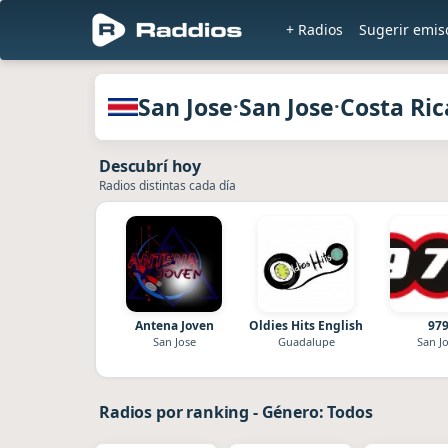
+ Radios
Sugerir emis
Radios de San Jose · San Jose · Costa 
San Jose
San Jose
Costa Ric
·
·
Descubrí hoy
Radios distintas cada día
Antena Joven
Oldies Hits English
97
San Jose
Guadalupe
San J
Radios por ranking
-
Género: Todos