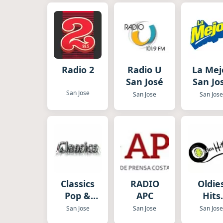
Radio 2
Radio U
La Mej
San José
San Jo
San Jose
San Jose
San Jos
Classics
RADIO
Oldie
Pop &
APC
Hits
Rock
Españ
San Jose
San Jose
San Jos