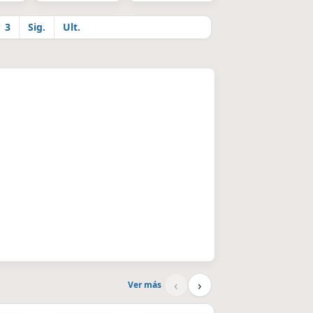
3
Sig.
Ult.
‹
›
Ver más