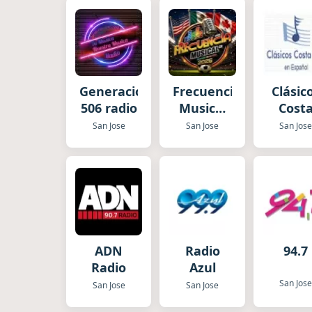
Generación
Frecuencia
Clásic
506 radio
Musical
Cost
CR
Rica 
San Jose
San Jose
San Jos
Españ
ADN
Radio
94.7
Radio
Azul
San Jos
San Jose
San Jose