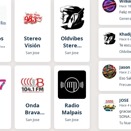
Willi
Hace 18
Feliz 
Generac
Khadi
os
Stereo
Oldvibes
Hace 6 
a
Visión
Stereo
Te esc
en
Radio
Oldvibe
e
San Jose
San Jose
ol
Jason
Hace 2
Eso Sa
Frecuen
JOSE
Onda
Radio
Hace 4
gracia
Brava
Malpais
SONA 
Radio
e
San Jose
San Jose
Tu Nuev
Internacional