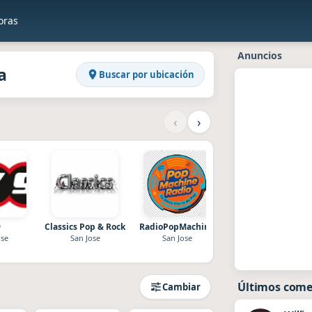
oras
en Raddios
Rica
Anuncios
a
Buscar por ubicación
‹
›
9
Classics Pop & Rock
RadioPopMachine
103
ose
San Jose
San Jose
San Jose
Últimos come
Cambiar