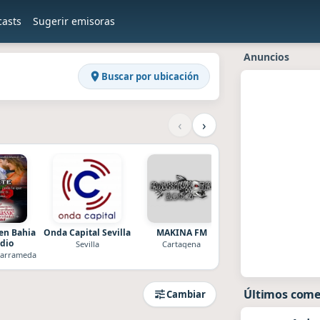
casts
Sugerir emisoras
addios
Anuncios
Buscar por ubicación
‹
›
en Bahia
Onda Capital Sevilla
MAKINA FM
Ecuatoriana
dio
Sevilla
Cartagena
Madrid
Barrameda
Últimos come
Cambiar