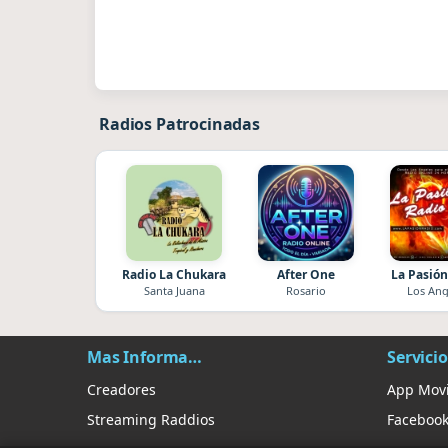
Radios Patrocinadas
Radio La Chukara
After One
La Pasión
Santa Juana
Rosario
Los Ang
Mas Información
Servicio
Creadores
App Movi
Streaming Raddios
Faceboo