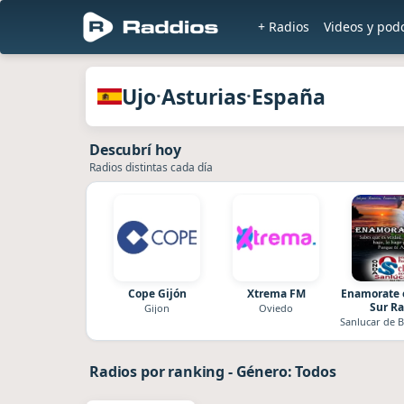
+ Radios
Videos y pod
en R
Radios de Ujo · Asturias · España
Ujo
Asturias
España
·
·
Descubrí hoy
Radios distintas cada día
Cope Gijón
Xtrema FM
Enamorate 
Sur Ra
Gijon
Oviedo
Sanlucar de 
Radios por ranking
-
Género: Todos