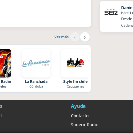
Danie
Hace 1
Desde 
Cadena 
‹
›
Ver más
 Radio
La Ranchada
Style fm chile
Superior
eles
Córdoba
Cauquenes
El Nula
s
Ayuda
l
Contacto
k
Sugerir Radio