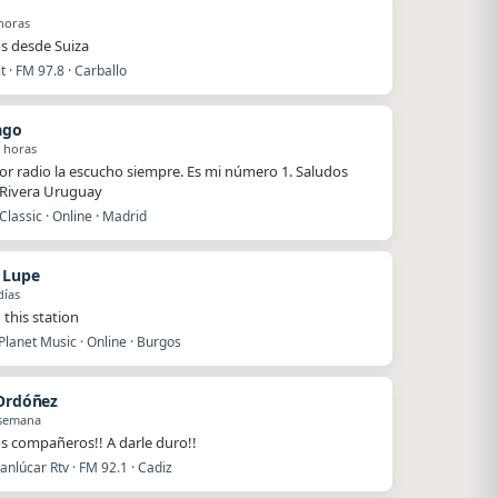
horas
s desde Suiza
 · FM 97.8 · Carballo
ago
 horas
or radio la escucho siempre. Es mi número 1. Saludos
Rivera Uruguay
Classic · Online · Madrid
n Lupe
días
 this station
lanet Music · Online · Burgos
 Ordóñez
 semana
s compañeros!! A darle duro!!
nlúcar Rtv · FM 92.1 · Cadiz