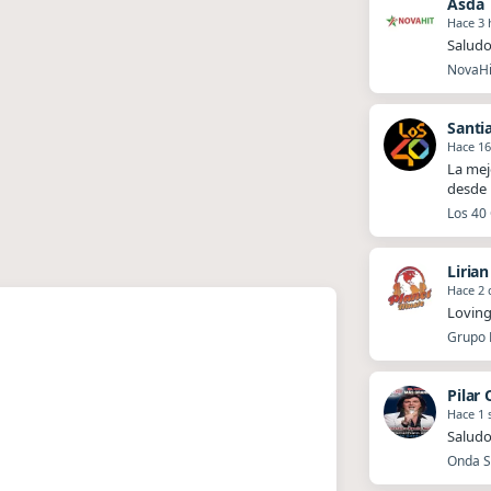
Asda
Hace 3 
Saludo
NovaHit
Santi
Hace 16
La mej
desde 
Los 40 
Liria
Hace 2 
Loving
Grupo P
Pilar
Hace 1
Saludo
Onda Sa