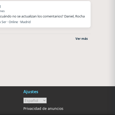
l
 mes
cuándo no se actualizan los comentarios? Daniel, Rocha
Ser · Online · Madrid
Ver más
Nada del otro mundo
Villanos Radio
Unquillo
Villa Carlos Paz
Ajustes
Privacidad de anuncios