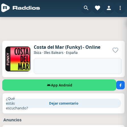
Costa del Mar (Funky) - Online
Agrega
Ibiza
·
Illes Balears
·
España
App Android
¿Qué
estás
Dejar comentario
escuchando?
Anuncios