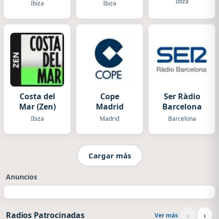
House)
(Chillout)
Ibiza
Ibiza
Ibiza
Costa del
Cope
Ser Ràdio
Mar (Zen)
Madrid
Barcelona
Ibiza
Madrid
Barcelona
Cargar más
Anuncios
‹
›
Radios Patrocinadas
Ver más