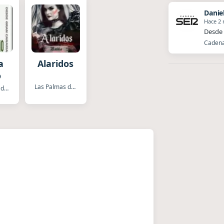
Danie
Hace 2
Desde 
Cadena 
a
Alaridos
o
Las Palmas de Gran Canaria
Las Palmas de Gran Canaria