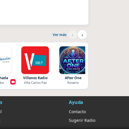
‹
›
Ver más
chada
Villanos Radio
After One
La Pasión Radio
ba
Villa Carlos Paz
Rosario
Los Angeles
s
Ayuda
l
Contacto
k
Sugerir Radio