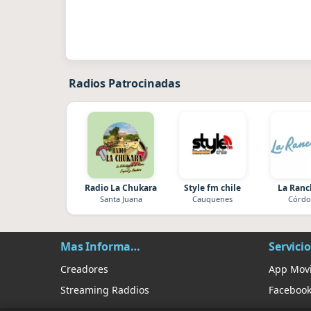
Radios Patrocinadas
Radio La Chukara
Style fm chile
La Ran
Santa Juana
Cauquenes
Córdo
Mas Información
Servicio
Creadores
App Movi
Streaming Raddios
Faceboo