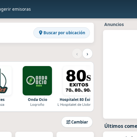
ugerir emisoras
dios
Anuncios
Buscar por ubicación
‹
›
ies
Onda Ocio
Hospitalet 80 Éxitos
1000 Hits 80s
oza
Logroño
L Hospitalet de Llobregat
Zaragoza
Cambiar
Últimos come