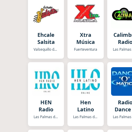
Ehcale
Xtra
Calimb
Salsita
Música
Radi
Valsequillo de Gran Canaria
Fuerteventura
HEN
Hen
Radi
Radio
Latino
Dance
Mati
Las Palmas de Gran Canaria
Las Palmas de Gran Canaria