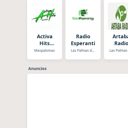
Activa
Radio
Artab
Hits
Esperantia
Radi
Radio
Maspalomas
Las Palmas de Gran Canaria
Anuncios