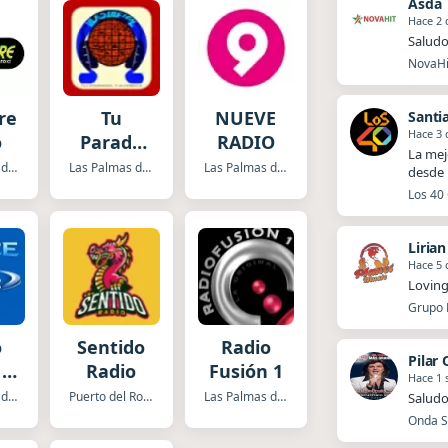
Asda
Hace 2 
Saludo
NovaHit
re
Tu
NUEVE
Santi
Hace 3 
o
Parada
RADIO
La mej
Favorita
Las Palmas de Gran Canaria
Las Palmas de Gran Canaria
Las Palmas de Gran Canaria
desde 
Los 40 
Liria
Hace 5 
Loving
Grupo P
o
Sentido
Radio
Pilar
 o
Radio
Fusión 1
Hace 1
c
Las Palmas de Gran Canaria
Puerto del Rosario
Las Palmas de Gran Canaria
Saludo
Onda Sa