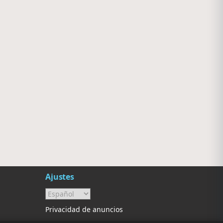
Nada del otro mundo
Superior
Unquillo
El Nula
Ajustes
Privacidad de anuncios