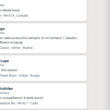
días
s desde Suiza
 · FM 97.8 · Carballo
ago
días
or radio la escucho siempre. Es mi número 1. Saludos
Rivera Uruguay
Classic · Online · Madrid
n Lupe
días
 this station
lanet Music · Online · Burgos
 Ordóñez
 semana
s compañeros!! A darle duro!!
nlúcar Rtv · FM 92.1 · Cadiz