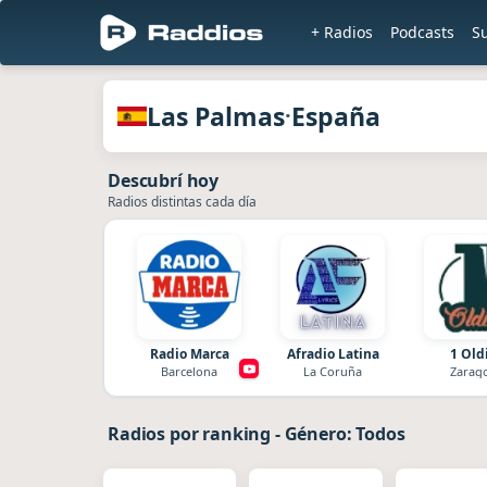
+ Radios
Podcasts
S
en Rad
Radios de Las Palmas · España
Las Palmas
España
·
Descubrí hoy
Radios distintas cada día
Radio Marca
Afradio Latina
1 Old
Barcelona
La Coruña
Zarag
Radios por ranking
-
Género: Todos