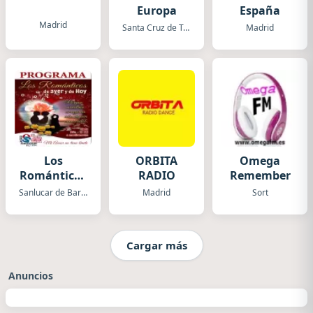
Europa
España
Madrid
Santa Cruz de Tenerife
Madrid
Los
ORBITA
Omega
Románticos
RADIO
Remember
de ayer y de
Sanlucar de Barrameda
Madrid
Sort
hoy
Cargar más
Anuncios