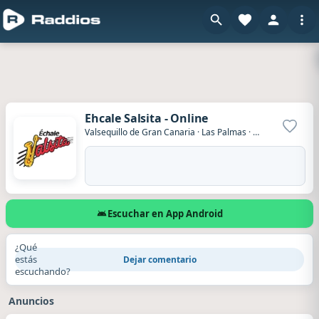
Ehcale Salsita - Online
Agrega
Valsequillo de Gran Canaria
·
Las Palmas
·
España
Escuchar en App Android
¿Qué
estás
Dejar comentario
escuchando?
Anuncios