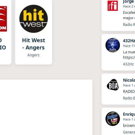
Jorge
Hace 2
Excele
mejor 
Radio R
O
Hit West
432Hz
Hace 1
TION
- Angers
La nue
Angers
https:
432Hz R
Nicol
Hace 1 
RADIO 
Radio 
Enriq
Hace 1 
brown
Generat