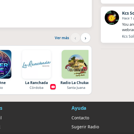
Hace 1 
You ar
webrad
Kcs Sol
‹
›
Ver más
One
La Ranchada
Radio La Chukara
Nada del otro mund
io
Córdoba
Santa Juana
Unquillo
s
Ayuda
l
Contacto
k
Sugerir Radio