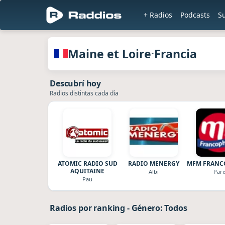
+ Radios
Podcasts
S
en 
Radios de Maine et Loire · Francia
Maine et Loire
Francia
·
Descubrí hoy
Radios distintas cada día
ATOMIC RADIO SUD
RADIO MENERGY
MFM FRANC
AQUITAINE
Albi
Pari
Pau
Radios por ranking
-
Género: Todos