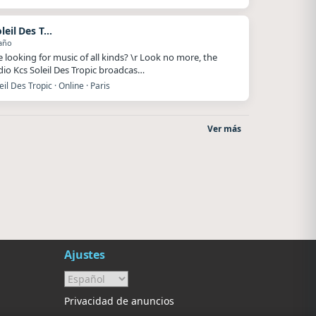
Kcs Soleil Des Tropic
año
e looking for music of all kinds? \r Look no more, the
io Kcs Soleil Des Tropic broadcas…
eil Des Tropic · Online · Paris
Ver más
o
Style fm chile
Superior
Cauquenes
El Nula
Ajustes
Privacidad de anuncios