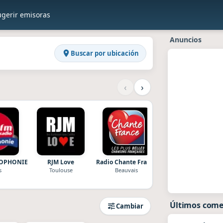
ugerir emisoras
Raddios
Anuncios
Buscar por ubicación
‹
›
OPHONIE
RJM Love
Radio Chante France
Radio Maritima
s
Toulouse
Beauvais
Martigues
Últimos come
Cambiar