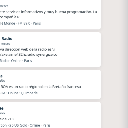
 meses
nte servicios informativos y muy buena programación. La
compañía RFI
FI Monde · FM 89.0 · Paris
 Radio
1 meses
va dirección web de la radio es:\r
//axelaime432hzradio.synergize.co
adio · Online · Paris
as
año
BOA es un radio régional en la Bretaña francesa
BOA · Online · Quimperle
ue
año
side 213
ion Rap US Gold · Online · Paris