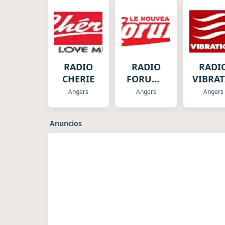
RADIO
RADIO
RADI
CHERIE
FORUM -
VIBRA
OUEST
Angers
Angers
Angers
Anuncios