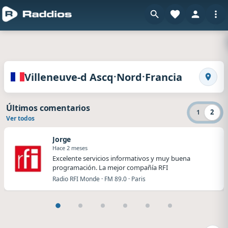
en
Radios de Villeneuve-d Ascq · Nord · Francia
·
·
Villeneuve-d Ascq
Nord
Francia
Busca
Últimos comentarios
2
1
Ver todos
Jorge
Hace 2 meses
Excelente servicios informativos y muy buena
programación. La mejor compañía RFI
Radio RFI Monde · FM 89.0 · Paris