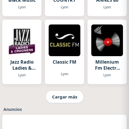
Black Music
COUNTRY
ANNES 80
Lyon
Lyon
Lyon
Jazz Radio
Classic FM
Millenium
Ladies &
Fm Electro
Crooners
DJ webradio
Lyon
Lyon
Lyon
Cargar más
Anuncios