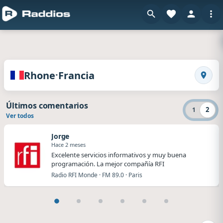
en Raddios
Radios de Rhone · Francia
·
Rhone
Francia
Busca
Últimos comentarios
2
1
Ver todos
Jorge
Hace 2 meses
Excelente servicios informativos y muy buena
programación. La mejor compañía RFI
Radio RFI Monde · FM 89.0 · Paris