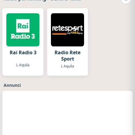
Camb
Rai Radio 3
Radio Rete
Sport
L Aquila
L Aquila
Annunci