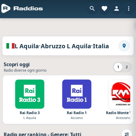
en
Radio dell L Aquila · Abruzzo L Aquila · Italia
·
·
L Aquila
Abruzzo L Aquila
Italia
Ricerc
Scopri oggi
1
2
Radio diverse ogni giorno
Rai Radio 3
Rai Radio 1
Radio Monte Vel
L Aquila
Acciano
Avezzano
Radio per ranking
-
Genere: Tutti