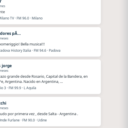
r
 mes
nte
ilano TV · FM 96.0 · Milano
Contadores pÃºblicos
 meses
omeriggio! Bella musica!!!
adova History Italia · FM 94.6 · Padova
s jorge
 meses
azo grande desde Rosario, Capital de la Bandera, en
Fe, Argentina. Nacido en Argentina, …
io 3 · FM 99.9 · L Aquila
cchi
 meses
ludo por primera vez , desde Salta - Argentina .
nde Furlane · FM 90.0 · Udine