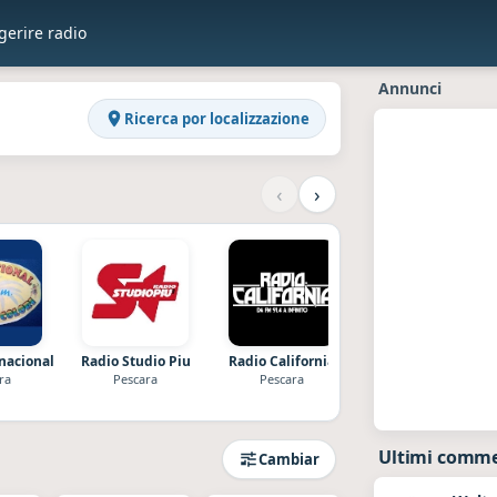
gerire radio
Raddios
Annunci
Ricerca por localizzazione
‹
›
nacional
Radio Studio Piu
Radio California
Radio Subasio
ra
Pescara
Pescara
Lago
Ultimi commen
Cambiar