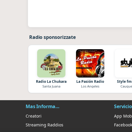
Radio sponsorizzate
Radio La Chukara
La Pasión Radio
Style fm
Santa Juana
Los Angeles
Cauque
Mas Información
Servicio
Creatori
App Mob
Streaming Raddios
Faceboo