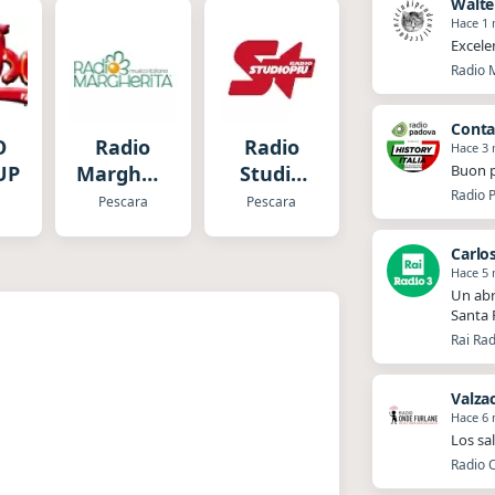
Walte
Hace 1
Excele
Radio M
O
Radio
Radio
Hace 3
Buon p
UP
Margherita
Studio
Radio P
Música
Piu
Pescara
Pescara
Carlo
Hace 5
Un abr
Santa 
Rai Rad
Valza
Hace 6
Los sa
Radio O