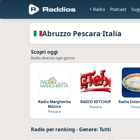
+ Radio
Podcast
Sug
en 
Radio dell Abruzzo Pescara · Italia
Abruzzo Pescara
Italia
·
Scopri oggi
Radio diverse ogni giorno
Radio Margherita
RADIO KETCHUP
Radio Inter
Música
Pescara
Pesca
Pescara
Radio per ranking
-
Genere: Tutti