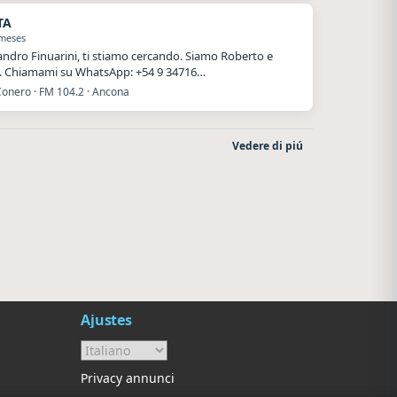
TA
 meses
andro Finuarini, ti stiamo cercando. Siamo Roberto e
. Chiamami su WhatsApp: +54 9 34716…
Conero · FM 104.2 · Ancona
Vedere di piú
Nada del otro mundo
Villanos Radio
Unquillo
Villa Carlos Paz
Ajustes
Privacy annunci