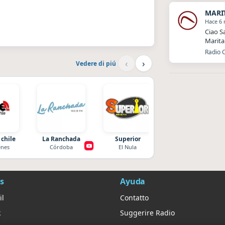
MARI
Hace 6
Ciao S
Marita
Radio 
‹
›
Vedere di piú
 chile
La Ranchada
Superior
After One
nes
Córdoba
El Nula
Rosario
s
Ayuda
il
Contatto
k
Suggerire Radio