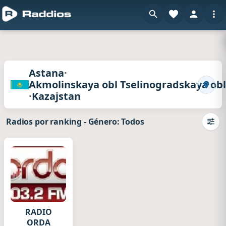
Radios de Astana · Akmolinskaya obl Tselinogr
·
Astana
Akmolinskaya obl Tselinogradskaya obl
Busca
·
Kazajstan
Radios por ranking
-
Género: Todos
Camb
RADIO
ORDA