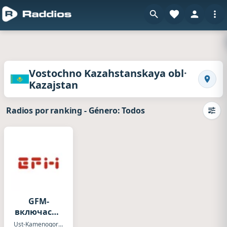
Radios de Vostochno Kazahstanskaya obl · Kaz
·
Vostochno Kazahstanskaya obl
Kazajstan
Busca
Radios por ranking
-
Género: Todos
Camb
GFM-
включасйя
в ритм
Ust-Kamenogorsk