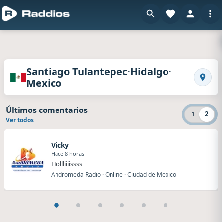
Radios de Santiago Tulantepec · Hidalgo · Mex
·
·
Santiago Tulantepec
Hidalgo
Mexico
Busca
Últimos comentarios
2
1
Ver todos
Vicky
Hace 8 horas
Hollliiiissss
Andromeda Radio · Online · Ciudad de Mexico