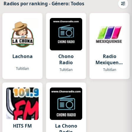
Radios por ranking
-
Género: Todos
Camb
Lachona
Chono
Radio
Radio
Mexiquense
Tultilan
Tultitlan
Tultitlan
Tultitlan
HITS FM
La Chono