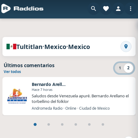
en Raddio
Radios de Tultitlan · Mexico · Mexico
·
·
Tultitlan
Mexico
Mexico
Busca
Últimos comentarios
2
1
Ver todos
Bernardo Arellano
Hace 7 horas
Saludos desde Venezuela apuré. Bernardo Arellano el
torbellino del folklor
Andromeda Radio · Online · Ciudad de Mexico