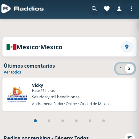
en Raddios
Radios de Mexico · Mexico
·
Mexico
Mexico
Busca
Últimos comentarios
2
1
Ver todos
Vicky
Hace 17 horas
Saludos y mil bendiciones
Andromeda Radio · Online · Ciudad de Mexico
Radios por ranking
-
Género: Todos