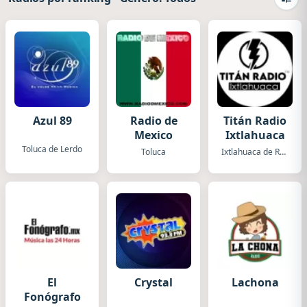
Camb
Azul 89
Radio de
Titán Radio
Mexico
Ixtlahuaca
Toluca de Lerdo
Toluca
Ixtlahuaca de Rayon
El
Crystal
Lachona
Fonógrafo