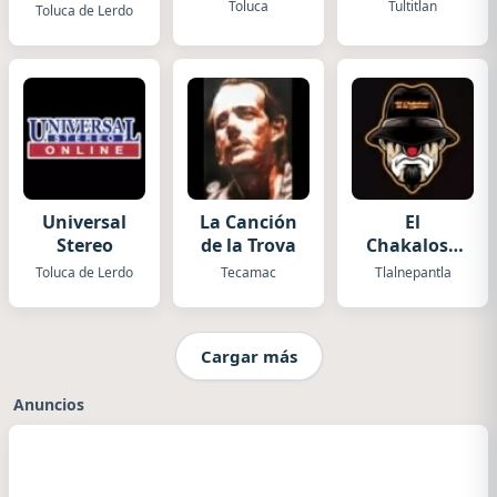
Toluca
Tultitlan
Toluca de Lerdo
Universal
La Canción
El
Stereo
de la Trova
Chakaloso
de la Sierra
Toluca de Lerdo
Tecamac
Tlalnepantla
Cargar más
Anuncios