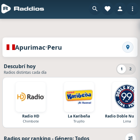
en Raddios
Radios de Apurimac · Peru
·
Apurimac
Peru
Busca
Descubrí hoy
1
2
Radios distintas cada día
Radio HD
La Karibeña
Radio Doble Nueve
Chimbote
Trujillo
Lima
Radios por ranking
-
Género: Todos