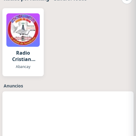
Camb
Radio
Cristiana
Poder de
Abancay
Dios
Anuncios