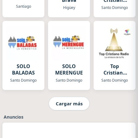
Brava
Cristiana
Dominicana
Santiago
Higüey
Santo Domingo
SOLO
SOLO
Top
BALADAS
MERENGUE
Cristiano
Radio
Santo Domingo
Santo Domingo
Santo Domingo
Cargar más
Anuncios