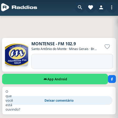
MONTENSE - FM 102.9
Adicio
Santo Antônio do Monte
·
Minas Gerais
·
Brasil
App Android
O
que
você
Deixar comentário
está
ouvindo?