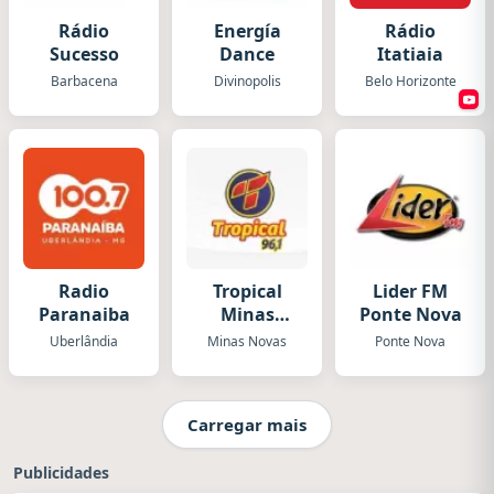
Rádio
Energía
Rádio
Sucesso
Dance
Itatiaia
Barbacena
Divinopolis
Belo Horizonte
Radio
Tropical
Lider FM
Paranaiba
Minas
Ponte Nova
Novas
Uberlândia
Minas Novas
Ponte Nova
Carregar mais
Publicidades