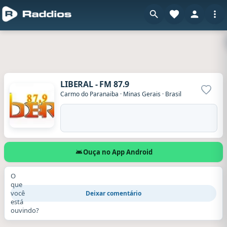
LIBERAL - FM 87.9
Adicio
Carmo do Paranaiba
·
Minas Gerais
·
Brasil
Ouça no App Android
O
que
você
Deixar comentário
está
ouvindo?