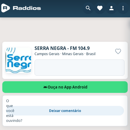
SERRA NEGRA - FM 104.9
Adicio
Campos Gerais
·
Minas Gerais
·
Brasil
Ouça no App Android
O
que
você
Deixar comentário
está
ouvindo?