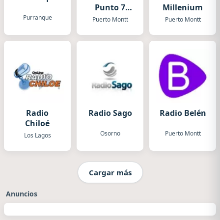
Punto 7
Millenium
Puerto
Purranque
Puerto Montt
Puerto Montt
Mont
Radio
Radio Sago
Radio Belén
Chiloé
Osorno
Puerto Montt
Los Lagos
Cargar más
Anuncios