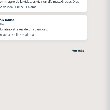
r milagro de la vida ...es vivir un día más...Gracias Dios
s de vida · Online · Calama
ón latina
días
lo latino atravez de una canción...
 latina · Online · Calama
Ver más
Nada del otro mundo
Superior
Unquillo
El Nula