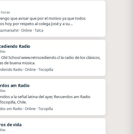
o
 horas
.tengo que avisar que por el motivo ya que todos
s hoy por respeto al colega José y a su…
azmaniahit · Online · Talca
cediendo Radio
días
Old School www.retrocediendo.cl la radio de los clásicos,
as de buena música.
diendo Radio · Online · Tocopilla
rdos am Radio
días
nidos a la señal latina del ayer, Recuerdos am Radio
ocopilla, Chile.
os am Radio · Online · Tocopilla
ros de vida
días