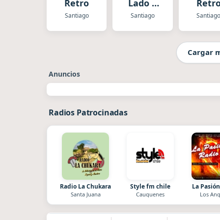
Retro
Lado B
Retr
Classic
Hits
Santiago
Santiago
Santiag
Dance
Cargar 
Anuncios
Radios Patrocinadas
Radio La Chukara
Style fm chile
La Pasión
Santa Juana
Cauquenes
Los Ang