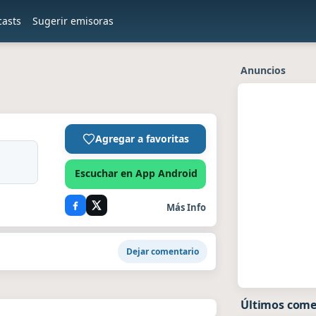
casts
Sugerir emisoras
Anuncios
Agregar a favoritas
Escuchar en App Android
Más Info
Dejar comentario
Últimos come