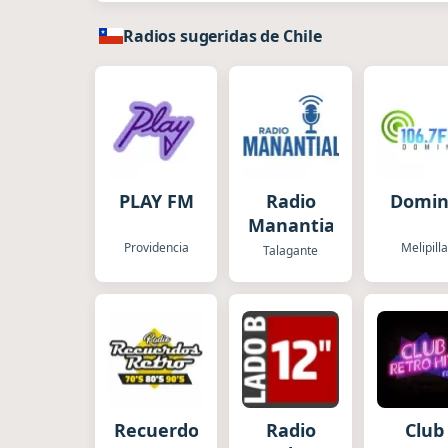
Radios sugeridas de Chile
PLAY FM
Radio
Domi
Manantial
Providencia
Melipill
Talagante
Recuerdos
Radio
Club