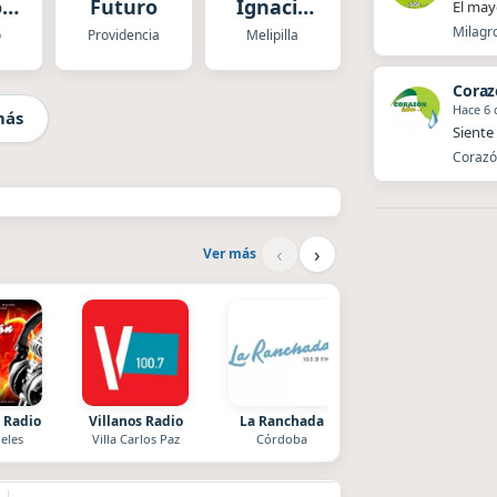
o
Futuro
Ignacio
El mayo
Serrano
Milagro
o
Providencia
Melipilla
Coraz
Hace 6 
más
Siente 
Corazón
‹
›
Ver más
 Radio
Villanos Radio
La Ranchada
After One
eles
Villa Carlos Paz
Córdoba
Rosario