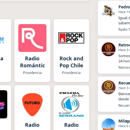
Pedr
Hace 13
Igual.
sabemo
Radio T
Retro
Hace 3 
Somos 
na
Radio
Rock and
24 hor
Romántica
Pop Chile
Retroce
a
Providencia
Providencia
Recue
Hace 3 
Bienve
desde T
Recuerd
Milag
Radio
Radio
Hace 6 