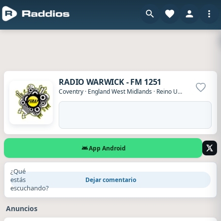
RADIO WARWICK - FM 1251
Agrega
Coventry
·
England West Midlands
·
Reino Unido
App Android
¿Qué
estás
Dejar comentario
escuchando?
Anuncios