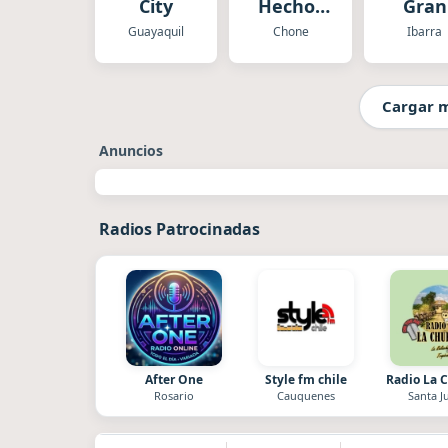
City
Hechos
Gran
Ecuador
Colomb
Guayaquil
Chone
Ibarra
Cargar 
Anuncios
Radios Patrocinadas
After One
Style fm chile
Radio La 
Rosario
Cauquenes
Santa J