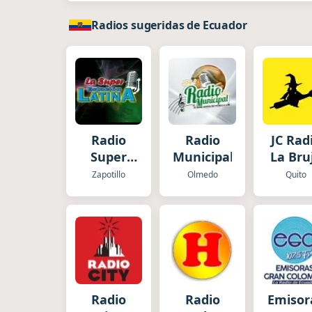
Radios sugeridas de Ecuador
Radio
Radio
JC Rad
Super
Municipal
La Bru
Estación
Zapotillo
Olmedo
Quito
Latina
Radio
Radio
Emisor