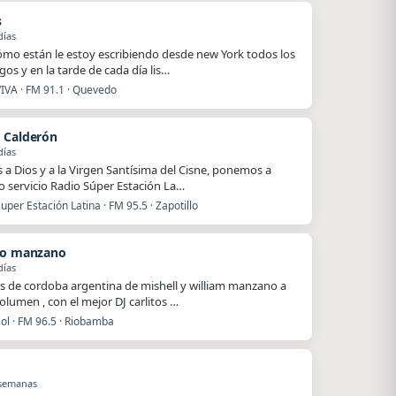
s
días
ómo están le estoy escribiendo desde new York todos los
os y en la tarde de cada día lis…
VIVA · FM 91.1 · Quevedo
 Calderón
días
s a Dios y a la Virgen Santísima del Cisne, ponemos a
o servicio Radio Súper Estación La…
uper Estación Latina · FM 95.5 · Zapotillo
to manzano
días
s de cordoba argentina de mishell y william manzano a
olumen , con el mejor DJ carlitos …
ol · FM 96.5 · Riobamba
 semanas