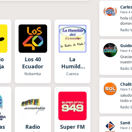
Carlo
Hace 4 
hola c
doming
Radio 
Guido
Hace 4 
Gracia
io
Los 40
La
vuestr
ja
Ecuador
Humilde
Radio S
del
Riobamba
Cuenca
Ecuador
Chali
Hace 5 
saludo
todo v
Radio S
Santi
as
Radio
Super FM
Hace 2