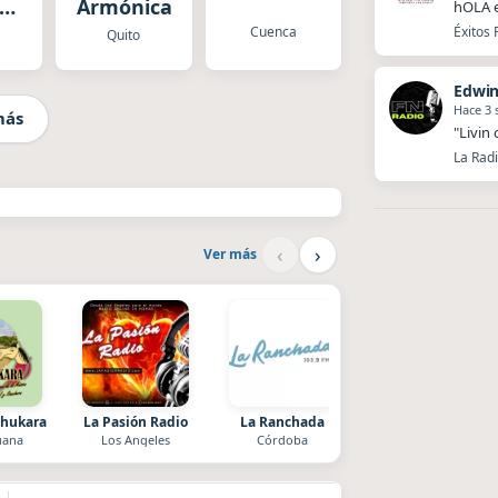
Armónica
hOLA 
ia
Cuenca
Éxitos 
Quito
Edwin
Hace 3
más
"Livin
La Radi
‹
›
Ver más
Chukara
La Pasión Radio
La Ranchada
Villanos Radio
uana
Los Angeles
Córdoba
Villa Carlos Paz