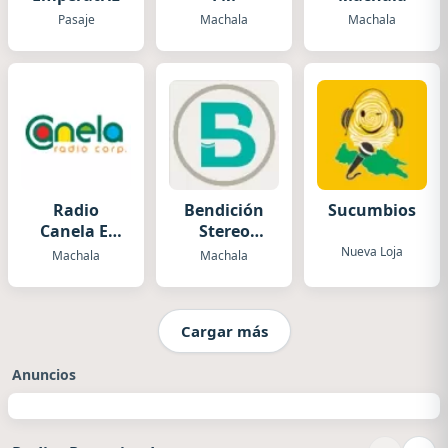
Pasaje
Machala
Machala
Radio
Bendición
Sucumbios
Canela El
Stereo
Oro
Radio
Nueva Loja
Machala
Machala
Cargar más
Anuncios