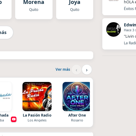
o
Morena
Joya
hOLA 
Éxitos 
Quito
Quito
Edwin
Hace 3
más
"Livin
La Radi
‹
›
Ver más
chada
La Pasión Radio
After One
Superior
ba
Los Angeles
Rosario
El Nula