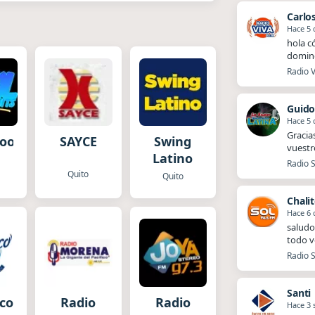
Carlo
Hace 5 
hola c
doming
Radio 
Guido
Hace 5 
Gracia
ool
SAYCE
Swing
vuestr
Latino
Radio S
Quito
Quito
Chali
Hace 6 
saludo
todo v
Radio S
Santi
sco
Radio
Radio
Hace 3