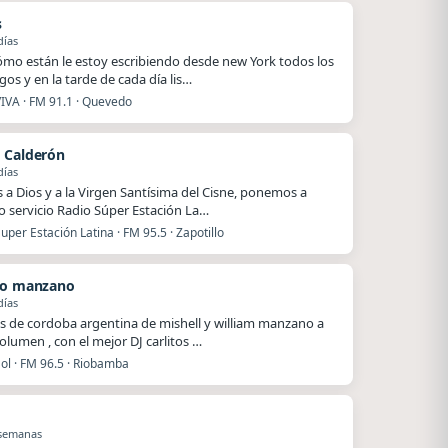
s
días
ómo están le estoy escribiendo desde new York todos los
os y en la tarde de cada día lis…
VIVA · FM 91.1 · Quevedo
 Calderón
días
s a Dios y a la Virgen Santísima del Cisne, ponemos a
o servicio Radio Súper Estación La…
uper Estación Latina · FM 95.5 · Zapotillo
to manzano
días
s de cordoba argentina de mishell y william manzano a
olumen , con el mejor DJ carlitos …
ol · FM 96.5 · Riobamba
 semanas