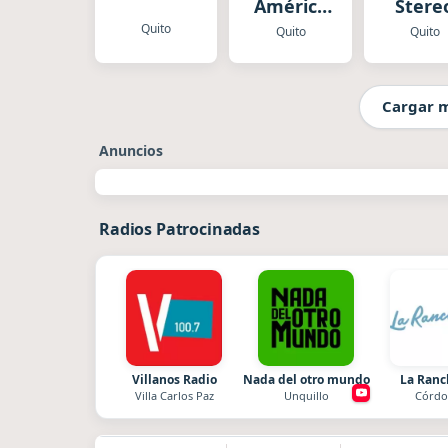
América
Stere
Quito
Quito
Quito
Quito
Cargar 
Anuncios
Radios Patrocinadas
Villanos Radio
Nada del otro mundo
La Ran
Villa Carlos Paz
Unquillo
Córdo