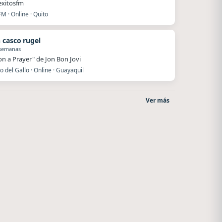
exitosfm
FM · Online · Quito
 casco rugel
 semanas
 on a Prayer" de Jon Bon Jovi
o del Gallo · Online · Guayaquil
Ver más
Style fm chile
Radio La Chukara
Cauquenes
Santa Juana