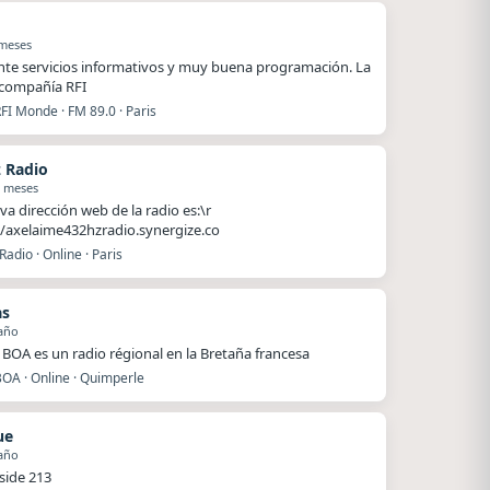
 meses
nte servicios informativos y muy buena programación. La
compañía RFI
FI Monde · FM 89.0 · Paris
 Radio
1 meses
va dirección web de la radio es:\r
//axelaime432hzradio.synergize.co
adio · Online · Paris
as
año
BOA es un radio régional en la Bretaña francesa
BOA · Online · Quimperle
ue
año
side 213