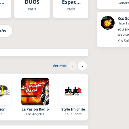
DUOS
Espace
Generat
MAN
Dance 90
Paris
Paris
Kcs So
Hace 1 
You ar
más
webrad
Kcs Sol
‹
›
Ver más
ior
La Pasión Radio
Style fm chile
Nada del otro mund
la
Los Angeles
Cauquenes
Unquillo