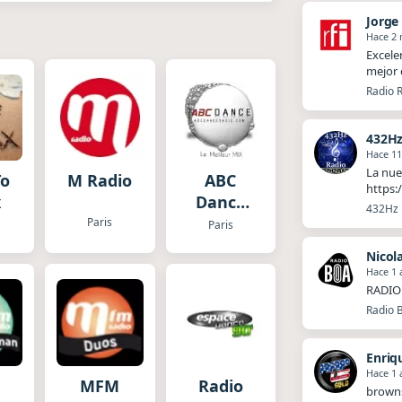
Jorge
Hace 2
Excele
mejor 
Radio R
432Hz
Hace 1
La nue
To
M Radio
ABC
https:
x
Dance
432Hz R
Radio
Paris
Paris
Nicol
Hace 1 
RADIO 
Radio 
Enriq
Hace 1 
MFM
Radio
brown