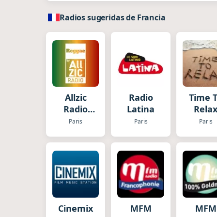
Radios sugeridas de Francia
Allzic
Radio
Time 
Radio
Latina
Rela
Reggae
Paris
Paris
Paris
Cinemix
MFM
MFM