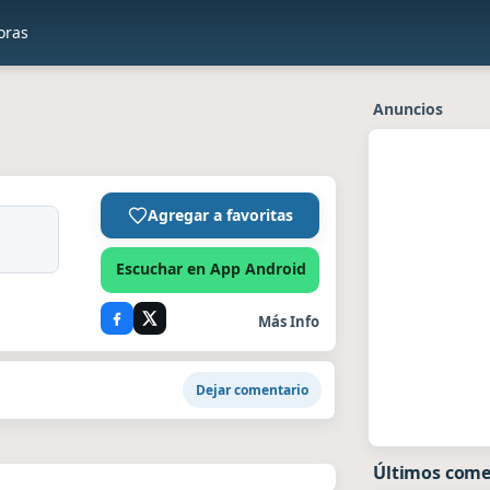
oras
Anuncios
Agregar a favoritas
Escuchar en App Android
Más Info
Dejar comentario
Últimos come