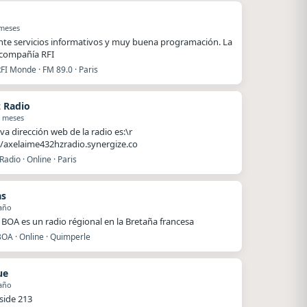
 meses
nte servicios informativos y muy buena programación. La
compañía RFI
FI Monde · FM 89.0 · Paris
 Radio
1 meses
va dirección web de la radio es:\r
//axelaime432hzradio.synergize.co
adio · Online · Paris
as
año
BOA es un radio régional en la Bretaña francesa
BOA · Online · Quimperle
ue
año
side 213