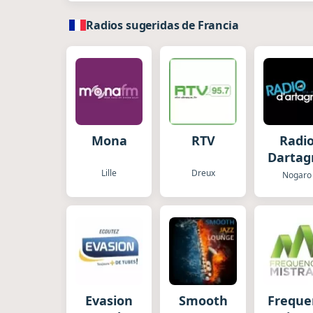
Radios sugeridas de Francia
Mona
RTV
Radi
Dartag
Lille
Dreux
Nogaro
Evasion
Smooth
Freque