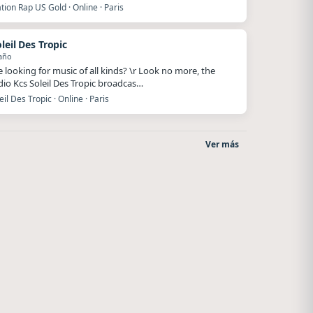
ion Rap US Gold · Online · Paris
leil Des Tropic
año
e looking for music of all kinds? \r Look no more, the
io Kcs Soleil Des Tropic broadcas…
eil Des Tropic · Online · Paris
Ver más
After One
Nada del otro mundo
Rosario
Unquillo