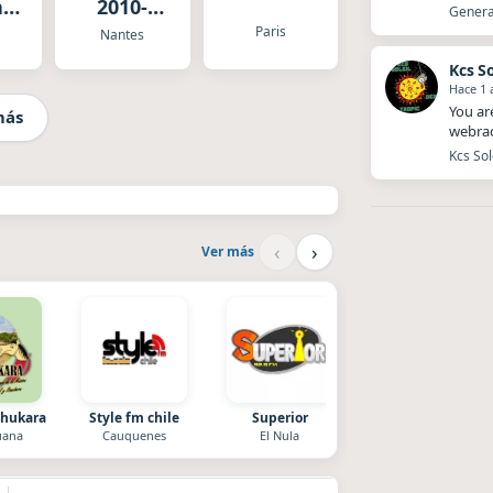
l
2010-
Generat
on
2020
Paris
Nantes
Kcs So
Hace 1 
You ar
más
webrad
Kcs Sol
‹
›
Ver más
Chukara
Style fm chile
Superior
Villanos Radio
uana
Cauquenes
El Nula
Villa Carlos Paz