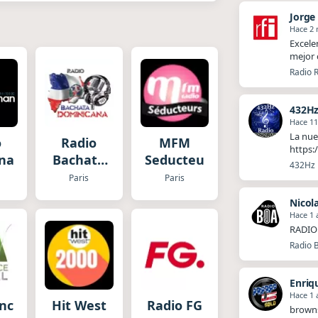
Jorge
Hace 2
Excele
mejor 
Radio R
432Hz
Hace 1
La nue
o
Radio
MFM
https:
nan
Bachata
Seducteurs
432Hz R
Dominicana
Paris
Paris
Nicol
Hace 1 
RADIO 
Radio 
Enriq
Hace 1 
nce
Hit West
Radio FG
brown