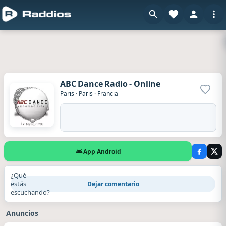
ABC Dance Radio - Online
Agrega
Paris
·
Paris
·
Francia
App Android
¿Qué
estás
Dejar comentario
escuchando?
Anuncios